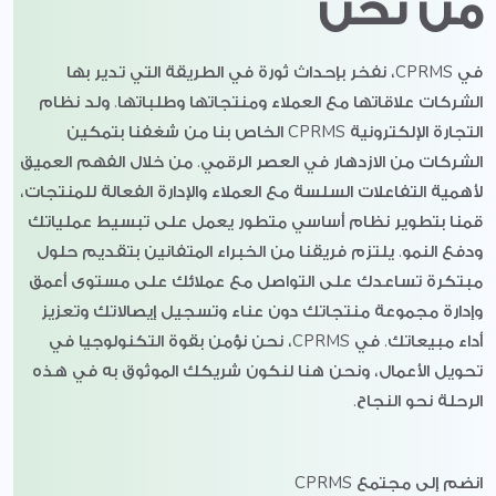
من نحن
في CPRMS، نفخر بإحداث ثورة في الطريقة التي تدير بها
الشركات علاقاتها مع العملاء ومنتجاتها وطلباتها. ولد نظام
التجارة الإلكترونية CPRMS الخاص بنا من شغفنا بتمكين
الشركات من الازدهار في العصر الرقمي. من خلال الفهم العميق
لأهمية التفاعلات السلسة مع العملاء والإدارة الفعالة للمنتجات،
قمنا بتطوير نظام أساسي متطور يعمل على تبسيط عملياتك
ودفع النمو. يلتزم فريقنا من الخبراء المتفانين بتقديم حلول
مبتكرة تساعدك على التواصل مع عملائك على مستوى أعمق
وإدارة مجموعة منتجاتك دون عناء وتسجيل إيصالاتك وتعزيز
أداء مبيعاتك. في CPRMS، نحن نؤمن بقوة التكنولوجيا في
تحويل الأعمال، ونحن هنا لنكون شريكك الموثوق به في هذه
الرحلة نحو النجاح.
انضم إلى مجتمع CPRMS